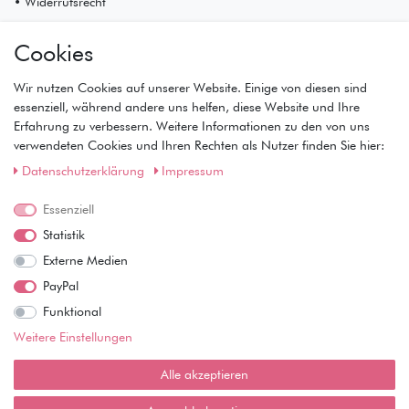
• Widerrufsrecht
Mein Konto
Cookies
• Registrierung
• Anmeldung
Wir nutzen Cookies auf unserer Website. Einige von diesen sind
• Warenkorb
essenziell, während andere uns helfen, diese Website und Ihre
• Kasse
Erfahrung zu verbessern. Weitere Informationen zu den von uns
• Wunschliste
verwendeten Cookies und Ihren Rechten als Nutzer finden Sie hier:
Service
Daten­schutz­erklärung
Impressum
• Kontakt
Essenziell
• Datenschutz
• AGB
Statistik
• Impressum
Externe Medien
Wie läuft der Versand ab?
PayPal
Funktional
Kann ich meine Bestellung abholen?
Weitere Einstellungen
Ist die Ware neuverpackt?
Alle akzeptieren
Muss ich Vorbesteller-Artikel sofort bezahlen?