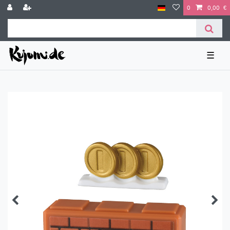
0
0,00 €
☰