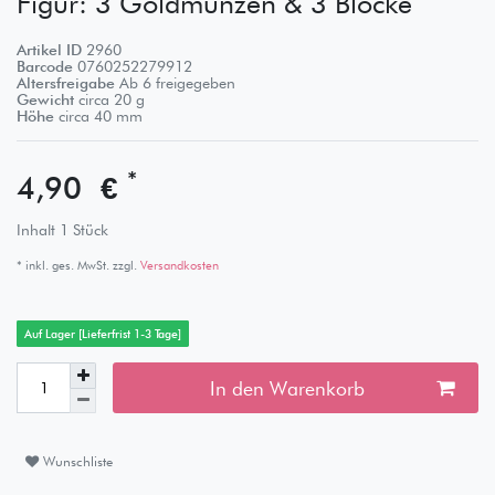
Figur: 3 Goldmünzen & 3 Blöcke
Artikel ID
2960
Barcode
0760252279912
Altersfreigabe
Ab 6 freigegeben
Gewicht
circa
20
g
Höhe
circa
40
mm
*
4,90 €
Inhalt
1
Stück
* inkl. ges. MwSt. zzgl.
Versandkosten
Auf Lager [Lieferfrist 1-3 Tage]
In den Warenkorb
Wunschliste