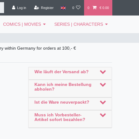
Log in
Register
0
0
€ 0.00
COMICS | MOVIES
SERIES | CHARACTERS
ry within Germany for orders at 100,- €
Wie läuft der Versand ab?
Kann ich meine Bestellung
abholen?
Ist die Ware neuverpackt?
Muss ich Vorbesteller-
Artikel sofort bezahlen?